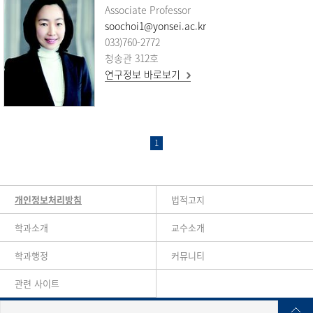
Associate Professor
soochoi1@yonsei.ac.kr
033)760-2772
청송관 312호
연구정보 바로보기
1
개인정보처리방침
법적고지
학과소개
교수소개
학과행정
커뮤니티
관련 사이트