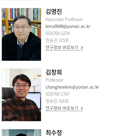
김명진
Associate Professor
kimx0049@yonsei.ac.kr
033)760-2274
청송관 315호
연구정보 바로보기
김창희
Professor
changheekim@yonsei.ac.kr
033)760-2747
청송관 316호
연구정보 바로보기
최수정